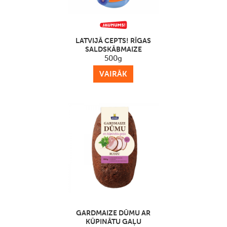
LATVIJĀ CEPTS! RĪGAS
SALDSKĀBMAIZE
500g
VAIRĀK
GARDMAIZE DŪMU AR
KŪPINĀTU GAĻU