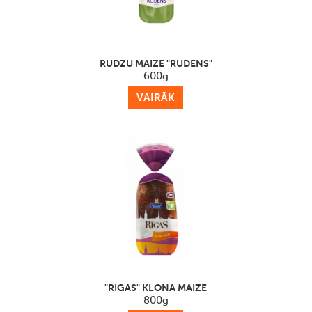
RUDZU MAIZE "RUDENS"
600g
VAIRĀK
"RĪGAS" KLONA MAIZE
800g