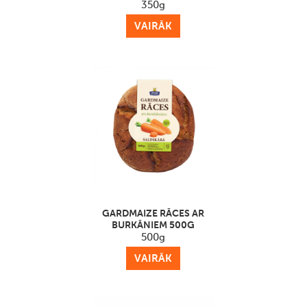
350g
VAIRĀK
GARDMAIZE RĀCES ​AR
BURKĀNIEM 500G
500g
VAIRĀK