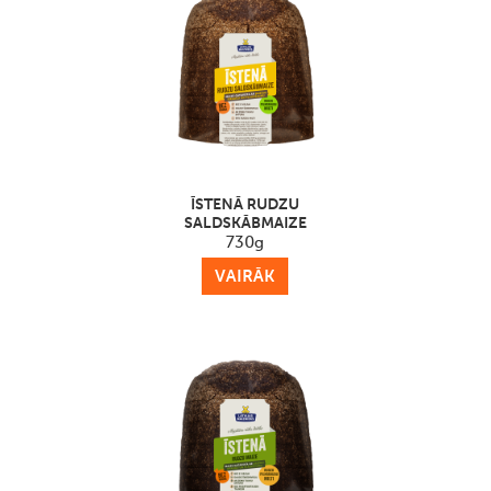
ĪSTENĀ RUDZU
SALDSKĀBMAIZE
730g
VAIRĀK