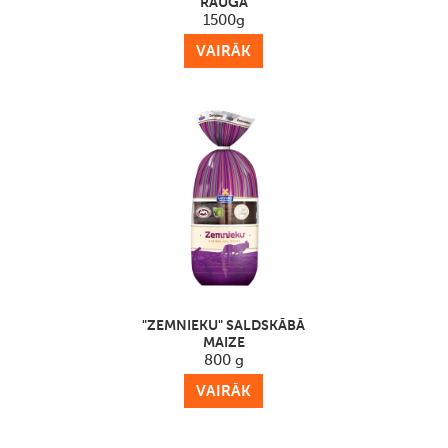
RAUGA
1500g
VAIRĀK
"ZEMNIEKU" SALDSKĀBĀ
MAIZE
800 g
VAIRĀK