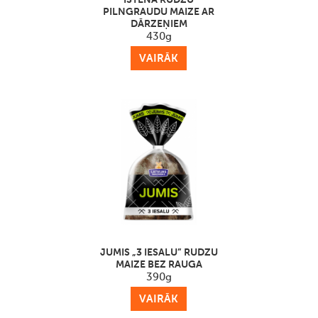
PILNGRAUDU MAIZE AR
DĀRZEŅIEM
430g
VAIRĀK
JUMIS „3 IESALU” RUDZU
MAIZE BEZ RAUGA
390g
VAIRĀK