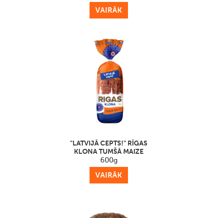
VAIRĀK
"LATVIJĀ CEPTS!" RĪGAS
KLONA TUMŠĀ MAIZE
600g
VAIRĀK