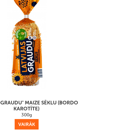
S GRAUDU" MAIZE SĒKLU (BORDO
KAROTĪTE)
300g
VAIRĀK