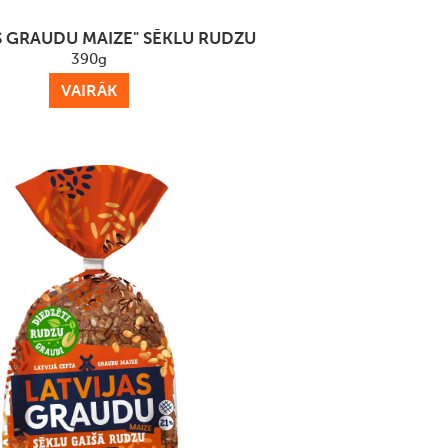
S GRAUDU MAIZE" SĒKLU RUDZU
390g
VAIRĀK