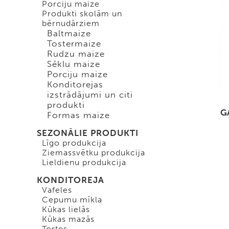
Porciju maize
Produkti skolām un
bērnudārziem
Baltmaize
Tostermaize
Rudzu maize
Sēklu maize
Porciju maize
Konditorejas
izstrādājumi un citi
produkti
G
Formas maize
SEZONĀLIE PRODUKTI
Līgo produkcija
Ziemassvētku produkcija
Lieldienu produkcija
KONDITOREJA
Vafeles
Cepumu mīkla
Kūkas lielās
Kūkas mazās
Tortes