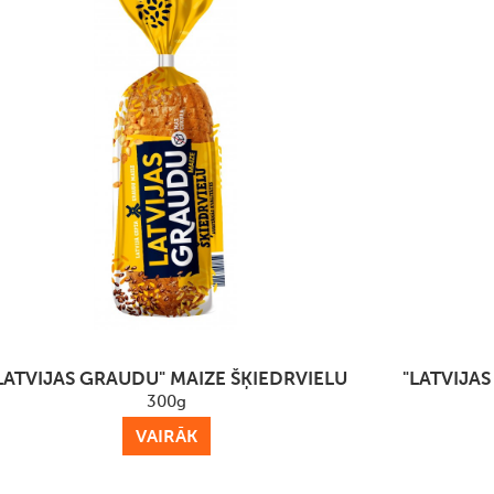
LATVIJAS GRAUDU" MAIZE ŠĶIEDRVIELU
"LATVIJA
300g
VAIRĀK