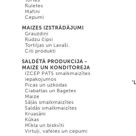
Ruletes
Mafini
Cepumi
MAIZES IZSTRĀDĀJUMI
Grauzdiņi
Rudzu čipsi
Tortiljas un Lavaši.
Citi produkti
SALDĒTĀ PRODUKCIJA -
MAIZE UN KONDITOREJA
IZCEP PATS smalkmaizītes
iepakojumos
"
Picas un uzkodas
Ciabattas un Bagetes
Maize
Sāļās smalkmaizītes
Saldās smalkmaizītes
Kruasāni
Kūkas
Mīkla un biskvīti
Virtuļi, vafeles un cepumi