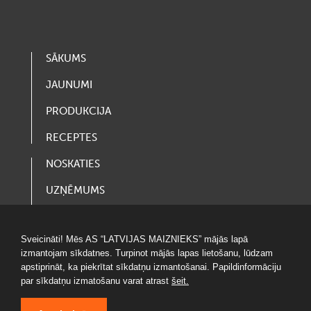
SĀKUMS
JAUNUMI
PRODUKCIJA
RECEPTES
NOSKATIES
UZŅĒMUMS
VAKANCES
Sveicināti! Mēs AS “LATVIJAS MAIZNIEKS” mājās lapā
LOTERIJAS
izmantojam sīkdatnes. Turpinot mājās lapas lietošanu, lūdzam
apstiprināt, ka piekrītat sīkdatņu izmantošanai. Papildinformāciju
par sīkdatņu izmatošanu varat atrast
šeit.