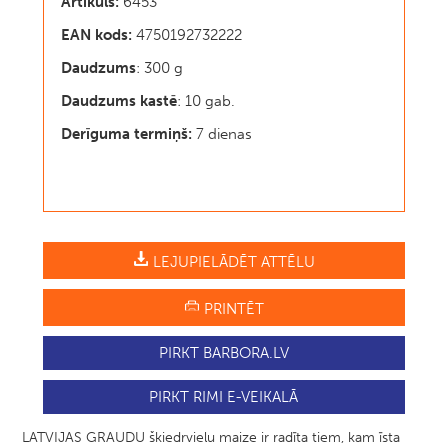
Artikuls:
6453
EAN kods:
4750192732222
Daudzums
: 300 g
Daudzums kastē
: 10 gab.
Derīguma termiņš:
7 dienas
LEJUPIELĀDĒT ATTĒLU
PRINTĒT
PIRKT BARBORA.LV
PIRKT RIMI E-VEIKALĀ
LATVIJAS GRAUDU škiedrvielu maize ir radīta tiem, kam īsta