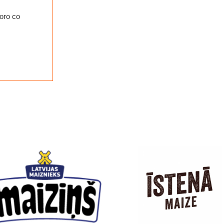
ого со