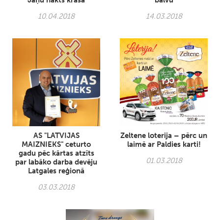
Jāņu nakts krāsā
balvu
10.04.2018
14.03.2018
AS "LATVIJAS
Zeltene loterija – pērc un
MAIZNIEKS" ceturto
laimē ar Paldies karti!
gadu pēc kārtas atzīts
01.03.2018
par labāko darba devēju
Latgales reģionā
03.03.2018