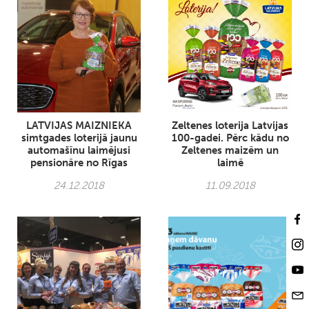
LATVIJAS MAIZNIEKA
Zeltenes loterija Latvijas
simtgades loterijā jaunu
100-gadei. Pērc kādu no
automašīnu laimējusi
Zeltenes maizēm un
pensionāre no Rīgas
laimē
24.12.2018
11.09.2018