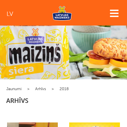
LV
Jaunumi
>
Arhīvs
>
2018
ARHĪVS