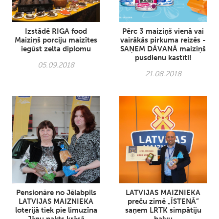
Izstādē RIGA food
Pērc 3 maiziņš vienā vai
Maiziņš porciju maizītes
vairākās pirkuma reizēs -
iegūst zelta diplomu
SAŅEM DĀVANĀ maiziņš
pusdienu kastīti!
05.09.2018
21.08.2018
Pensionāre no Jēlabpils
LATVIJAS MAIZNIEKA
LATVIJAS MAIZNIEKA
preču zīmē „ĪSTENĀ”
loterijā tiek pie limuzīna
saņem LRTK simpātiju