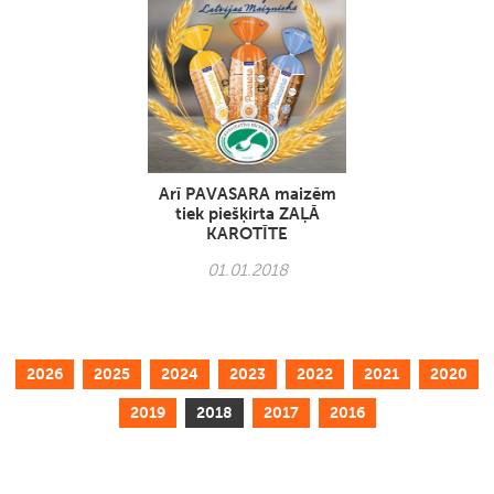
Arī PAVASARA maizēm
tiek piešķirta ZAĻĀ
KAROTĪTE
01.01.2018
2026
2025
2024
2023
2022
2021
2020
2019
2018
2017
2016