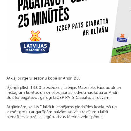
Atklāj burgeru sezonu kopā ar Andri Buli!
9.jūnijā plkst. 18:00 pieslēdzies Latvijas Maiznieks Facebook un
Instagram kontos un smelies jaunas iedvesmas kopā ar Andri
Buli, kā pagatavot garšīgi IZCEP PATS Ciabattu ar olīvām!
Atgādinām, ka LIVE laikā ir iespējams piedalīties konkursā un
laimēt grozu ar garšīgām balvām un visu raidījumu laikā
piedalīties izlozē, lai iegūtu divus Merida velosipēdus!