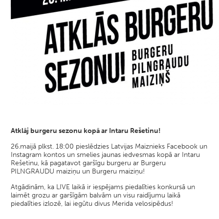
Atklāj burgeru sezonu kopā ar Intaru Rešetinu!
26.maijā plkst. 18:00 pieslēdzies Latvijas Maiznieks Facebook un
Instagram kontos un smelies jaunas iedvesmas kopā ar Intaru
Rešetinu, kā pagatavot garšīgu burgeru ar Burgeru
PILNGRAUDU maiziņu un Burgeru maiziņu!
Atgādinām, ka LIVE laikā ir iespējams piedalīties konkursā un
laimēt grozu ar garšīgām balvām un visu raidījumu laikā
piedalīties izlozē, lai iegūtu divus Merida velosipēdus!