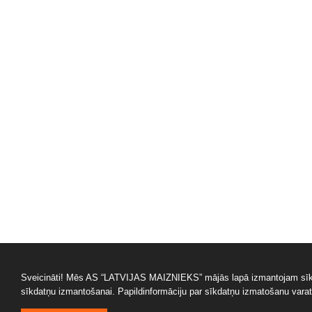
Sveicināti! Mēs AS “LATVIJAS MAIZNIEKS” mājās lapā izmantojam sīkdat
sīkdatņu izmantošanai. Papildinformāciju par sīkdatņu izmatošanu varat