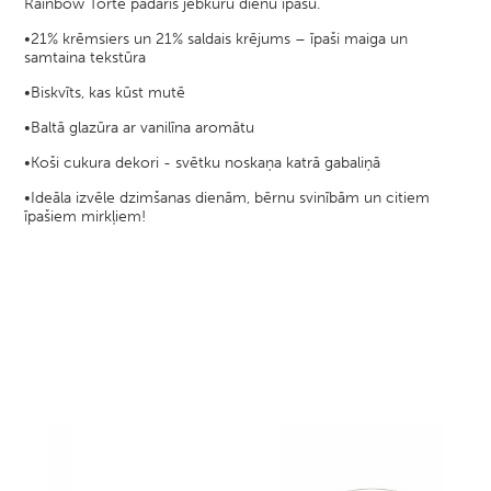
Rainbow Torte padarīs jebkuru dienu īpašu.
•21% krēmsiers un 21% saldais krējums – īpaši maiga un
samtaina tekstūra
•Biskvīts, kas kūst mutē
•Baltā glazūra ar vanilīna aromātu
•Koši cukura dekori - svētku noskaņa katrā gabaliņā
•Ideāla izvēle dzimšanas dienām, bērnu svinībām un citiem
īpašiem mirkļiem!