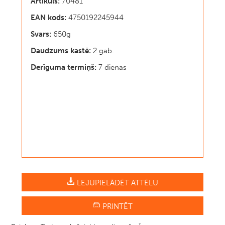
Artikuls:
70481
EAN kods:
4750192245944
Svars:
650g
Daudzums kastē:
2 gab.
Derīguma termiņš:
7 dienas
LEJUPIELĀDĒT ATTĒLU
PRINTĒT